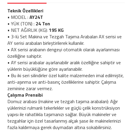
Teknik Özellikleri
• MODEL :
AY24T
• YÜK (TON) :
24 Ton
• NET AĞIRLIK (KG):
195 KG
• 3-lü Set Makina ve Tezgah Taşıma Arabaları AX serisi ve
AY serisi arabaları birleştirilerek kullanılır.
• AX serisi arabanın dengeyi otomatik olarak ayarlanması
özelliğine sahiptir.
• AY serisi arabalar ayarlanabilir aralık özelliğine sahiptir ve
yüklerin büyüklüğüne göre ayarlanabilir.
• Bu iki seri silindirler özel kalite malzemeden imal edilmiştir,
anti-aşınma ve anti-basınç özelliklerine sahiptir. Çalışma
zeminine zarar vermez.
Çalışma Prensibi
Domuz arabası (makine ve tezgah taşıma arabaları): Ağır
yüklerinizi rulmanlı tekerlekler ve güçlü çelik konstrüksiyon
yapısı ile rahatlıkla taşımanızı sağlar. Büyük makineler ve
tezgahlar için özel tasarlanmış alçak şase ile makinelerinizi
fazla kaldırmaya gerek duymadan altına sokabilirsiniz.