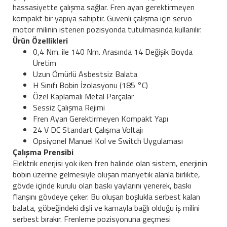
hassasiyette çalışma sağlar. Fren ayarı gerektirmeyen
kompakt bir yapıya sahiptir. Güvenli çalışma için servo
motor milinin istenen pozisyonda tutulmasında kullanılır.
Ürün Özellikleri
0,4 Nm. ile 140 Nm. Arasında 14 Değişik Boyda
Üretim
Uzun Ömürlü Asbestsiz Balata
H Sınıfı Bobin İzolasyonu (185 °C)
Özel Kaplamalı Metal Parçalar
Sessiz Çalışma Rejimi
Fren Ayarı Gerektirmeyen Kompakt Yapı
24 V DC Standart Çalışma Voltajı
Opsiyonel Manuel Kol ve Switch Uygulaması
Çalışma Prensibi
Elektrik enerjisi yok iken fren halinde olan sistem, enerjinin
bobin üzerine gelmesiyle oluşan manyetik alanla birlikte,
gövde içinde kurulu olan baskı yaylarını yenerek, baskı
flanşını gövdeye çeker. Bu oluşan boşlukla serbest kalan
balata, göbeğindeki dişli ve kamayla bağlı olduğu iş milini
serbest bırakır. Frenleme pozisyonuna geçmesi