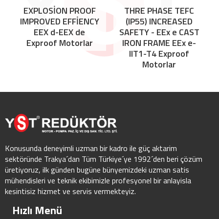
EXPLOSİON PROOF
THRE PHASE TEFC
IMPROVED EFFİENCY
(IP55) INCREASED
EEX d-EEX de
SAFETY - EEx e CAST
Exproof Motorlar
IRON FRAME EEx e-
IIT1-T4 Exproof
Motorlar
Konusunda deneyimli uzman bir kadro ile güç aktarim
sektöründe Trakya´dan Tüm Türkiye´ye 1992´den beri çözüm
üretiyoruz, ilk günden bugüne bünyemizdeki uzman satis
mühendisleri ve teknik ekibimizle profesyonel bir anlayisla
kesintisiz hizmet ve servis vermekteyiz.
Hızlı Menü