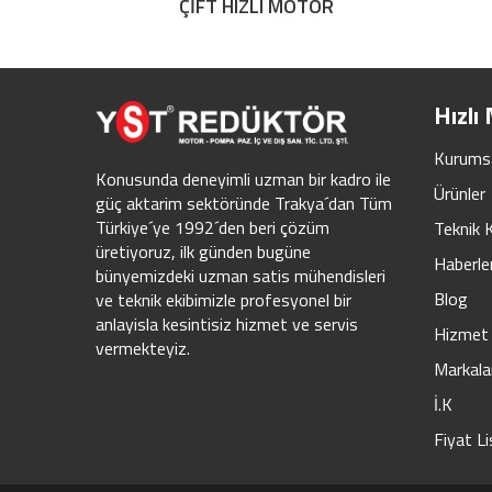
ÇİFT HIZLI MOTOR
Hızlı
Kurums
Konusunda deneyimli uzman bir kadro ile
Ürünler
güç aktarim sektöründe Trakya´dan Tüm
Türkiye´ye 1992´den beri çözüm
Teknik 
üretiyoruz, ilk günden bugüne
Haberle
bünyemizdeki uzman satis mühendisleri
Blog
ve teknik ekibimizle profesyonel bir
anlayisla kesintisiz hizmet ve servis
Hizmet 
vermekteyiz.
Markala
İ.K
Fiyat Li