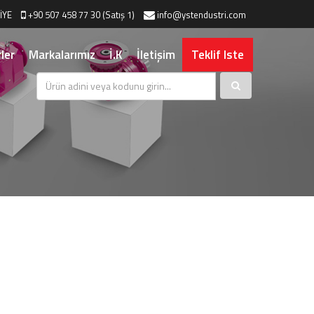
İYE
+90 507 458 77 30 (Satış 1)
info@ystendustri.com
ler
Markalarımız
İ.K
İletişim
Teklif Iste