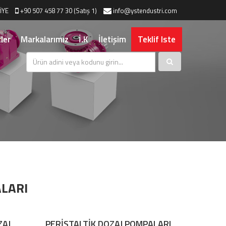
İYE
+90 507 458 77 30 (Satış 1)
info@ystendustri.com
ler
Markalarımız
İ.K
İletişim
Teklif Iste
ALARI
ZAJ
PERİSTALTİK DOZAJ POMPALARI