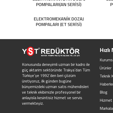
POMPALARI(AN SERİSİ)
P
ELEKTROMEKANİK DOZAJ
POMPALARI (ET SERİSİ)
Hızlı
Kurums
Konusunda deneyimli uzman bir kadro ile
Ürünler
güç aktarim sektöründe Trakya´dan Tüm
Türkiye´ye 1992´den beri çözüm
Teknik 
üretiyoruz, ilk günden bugüne
Haberle
bünyemizdeki uzman satis mühendisleri
Blog
ve teknik ekibimizle profesyonel bir
anlayisla kesintisiz hizmet ve servis
Hizmet 
vermekteyiz.
Markala