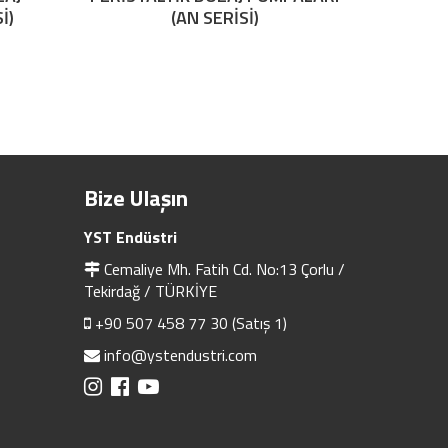
İ)
(AN SERİSİ)
Bize Ulaşın
YST Endüstri
Cemaliye Mh. Fatih Cd. No:13 Çorlu /
Tekirdağ / TÜRKİYE
+90 507 458 77 30 (Satış 1)
info@ystendustri.com