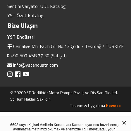
Sentini Varyatör UDL Katalog
YST Özet Katalog
Bize Ulaşın
YST Endüstri
Cemaliye Mh. Fatih Cd. No:13 Çorlu / Tekirdağ / TÜRKİYE
+90 507 458 77 30 (Satış 1)
info@ystendustri.com
© 2020 YST Redüktör Motor Pompa Paz. Iç ve Dis San. Tic. Ltd.
Sti. Tüm Haklari Saklidir.
Tasarım & Uygulama
Heweso
×
6698 sayılı Kişisel Verilerin Korunması Kanunu uyarınca hazırlanmış
aydınlatma metnimizi okumak ve sitemizde ilgili mevzuata uygun