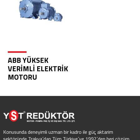
ABB YÜKSEK
VERİMLİ ELEKTRİK
MOTORU
Konusunda deneyimli uzman bir kadro ile güç aktarim
sektöründe Trakya´dan Tüm Türkiye´ye 1992´den beri çözüm