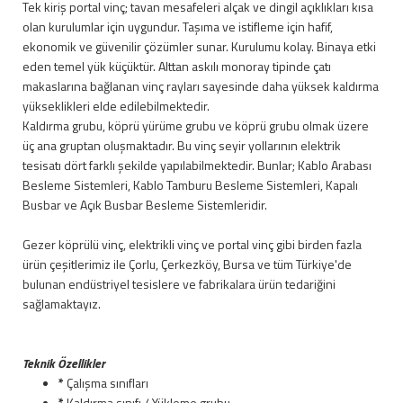
Tek kiriş portal vinç; tavan mesafeleri alçak ve dingil açıklıkları kısa
olan kurulumlar için uygundur. Taşıma ve istifleme için hafif,
ekonomik ve güvenilir çözümler sunar. Kurulumu kolay. Binaya etki
eden temel yük küçüktür. Alttan askılı monoray tipinde çatı
makaslarına bağlanan vinç rayları sayesinde daha yüksek kaldırma
yükseklikleri elde edilebilmektedir.
Kaldırma grubu, köprü yürüme grubu ve köprü grubu olmak üzere
üç ana gruptan oluşmaktadır. Bu vinç seyir yollarının elektrik
tesisatı dört farklı şekilde yapılabilmektedir. Bunlar; Kablo Arabası
Besleme Sistemleri, Kablo Tamburu Besleme Sistemleri, Kapalı
Busbar ve Açık Busbar Besleme Sistemleridir.
Gezer köprülü vinç, elektrikli vinç ve portal vinç gibi birden fazla
ürün çeşitlerimiz ile Çorlu, Çerkezköy, Bursa ve tüm Türkiye'de
bulunan endüstriyel tesislere ve fabrikalara ürün tedariğini
sağlamaktayız.
Teknik Özellikler
*
Çalışma sınıfları
*
Kaldırma sınıfı / Yükleme grubu