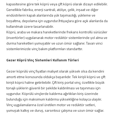
kapasitesine göre tek köprü veya çift köprü olarak dizayn edilebilir.
Genellikle fabrika, enerji santrali, atölye, çelik, inşaat ve diğer
endüstrilerin kapalı alanlarında yük taşımacılığı, yükleme ve
boşaltma, depolama için uygundur.İhtiyaçlara göre açık alanlarda da
kullanılmak üzere tasarlanabilir.
Köprü, araba ve makara hareketlerinde frekans kontrollü sürücüler
(invertörler) uygulanarak motor redüktör sistemlerinde yol alma ve
durma hareketleri yumuşatılır ve uzun ömür sağlanır. Tavan vinci
sistemlerimizde vinç bakım platformları standarttır.
Gezer Köprü Vinç Sistemleri Kullanım Türleri
Gezer köprülü vinç fiyatları maliyet olarak yüksek olsa da kendini
amorti etme konusunda oldukça başarılıdır. Tek kirişli köprü ve çift
kirişli köprü haline getirilebilir. Çift kiriş portal vinç; özellikle büyük
tonajlı yüklerin güvenli bir şekilde kaldırılması ve taşınması için
uygundur. Köprülü vinçlerde kaldırma ağırlıkları kiriş üzerinde
bulunduğu için maksimum kaldırma yüksekliğine kolayca ulaşılır.
Vinç uygulamalarına özel üretilen motor ve redüktör setleri,
yumuşak kalkış ve duruş, sarsıntısız çalışma ve uzun ömür sağlar.