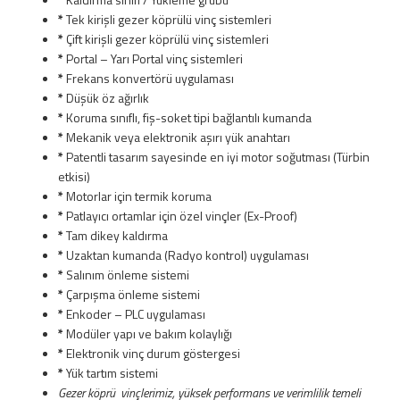
*
Tek kirişli gezer köprülü vinç sistemleri
*
Çift kirişli gezer köprülü vinç sistemleri
*
Portal – Yarı Portal vinç sistemleri
*
Frekans konvertörü uygulaması
*
Düşük öz ağırlık
*
Koruma sınıflı, fiş-soket tipi bağlantılı kumanda
*
Mekanik veya elektronik aşırı yük anahtarı
*
Patentli tasarım sayesinde en iyi motor soğutması (Türbin
etkisi)
*
Motorlar için termik koruma
*
Patlayıcı ortamlar için özel vinçler (Ex-Proof)
*
Tam dikey kaldırma
*
Uzaktan kumanda (Radyo kontrol) uygulaması
*
Salınım önleme sistemi
*
Çarpışma önleme sistemi
*
Enkoder – PLC uygulaması
*
Modüler yapı ve bakım kolaylığı
*
Elektronik vinç durum göstergesi
*
Yük tartım sistemi
Gezer köprü vinçlerimiz, yüksek performans ve verimlilik temeli