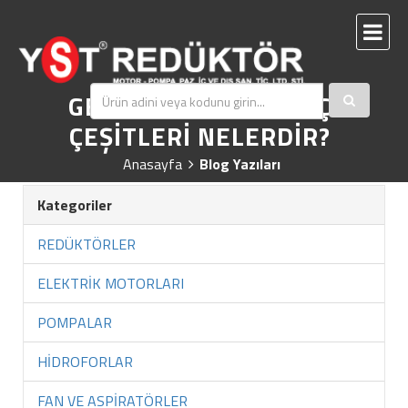
GEZER KÖPRÜLÜ VİNÇ
ÇEŞİTLERİ NELERDİR?
Anasayfa
Blog Yazıları
Kategoriler
REDÜKTÖRLER
ELEKTRİK MOTORLARI
POMPALAR
HİDROFORLAR
FAN VE ASPİRATÖRLER